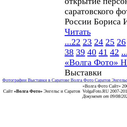
открытие персо
саратовского ф
России Бориса И
Читать
...
22
23
24
25
26
38
39
40
41
42
..
«Волга Фото» Н
Выставки
Фотографии Выставки в Саратове Волга Фото Саратов Энгель
«Волга Фото Сайт» 20
Сайт
«Волга Фото»
Энгельс и Саратов
VolgaFoto.RU 2007-20
Документ от 09/08/20