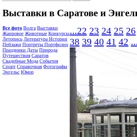
Выставки в Саратове и Энгел
Все фото
Волга
Выставки
...
22
23
24
25
26
Жанровое
Животные
Конкурсы
Летопись
Литература Истории
38
39
40
41
42
..
Пейзажи
Портреты Портфолио
Праздники Даты
Природа
Путешествия
Саратов
Свадебные Мода
События
Спорт
Справочная
Фотографы
Энгельс
Юмор