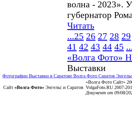
волна - 2023». 
губернатор Ром
Читать
...
25
26
27
28
29
41
42
43
44
45
..
«Волга Фото» Н
Выставки
Фотографии Выставки в Саратове Волга Фото Саратов Энгель
«Волга Фото Сайт» 20
Сайт
«Волга Фото»
Энгельс и Саратов
VolgaFoto.RU 2007-20
Документ от 09/08/20