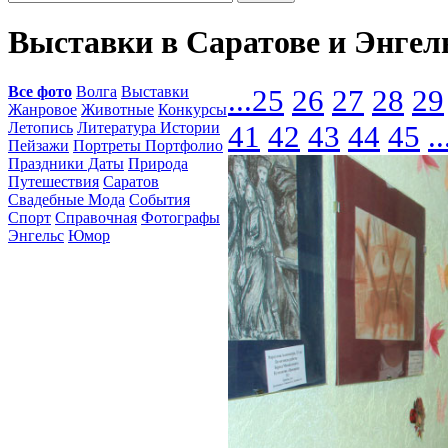
Выставки в Саратове и Энгел
Все фото
Волга
Выставки
...
25
26
27
28
29
Жанровое
Животные
Конкурсы
Летопись
Литература Истории
41
42
43
44
45
..
Пейзажи
Портреты Портфолио
Праздники Даты
Природа
Путешествия
Саратов
Свадебные Мода
События
Спорт
Справочная
Фотографы
Энгельс
Юмор