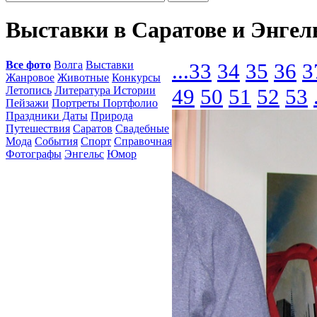
Выставки в Саратове и Энгел
Все фото
Волга
Выставки
...
33
34
35
36
3
Жанровое
Животные
Конкурсы
Летопись
Литература Истории
49
50
51
52
53
Пейзажи
Портреты Портфолио
Праздники Даты
Природа
Путешествия
Саратов
Свадебные
Мода
События
Спорт
Справочная
Фотографы
Энгельс
Юмор