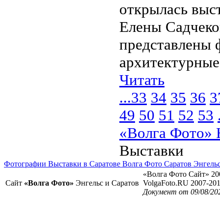
открылась выс
Елены Садчеков
представлены 
архитектурные 
Читать
...
33
34
35
36
3
49
50
51
52
53
«Волга Фото» 
Выставки
Фотографии Выставки в Саратове Волга Фото Саратов Энгель
«Волга Фото Сайт» 20
Сайт
«Волга Фото»
Энгельс и Саратов
VolgaFoto.RU 2007-20
Документ от 09/08/20