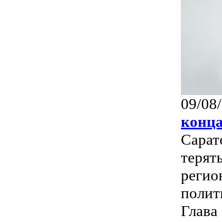
09/08
конц
Сарат
терят
регио
полит
Глава 