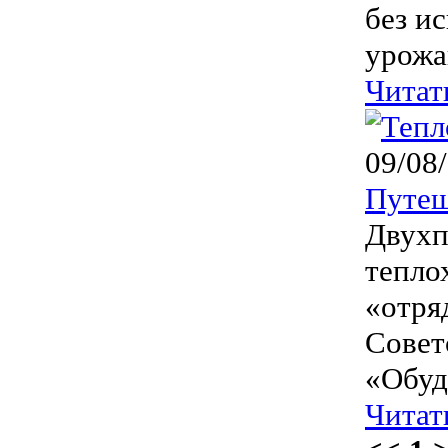
без и
урожа
Читат
09/08
Путеш
Двухп
тепло
«отря
Совет
«Обуд
Читат