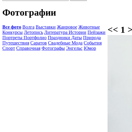
Фотографии
Все фото
Волга
Выставки
Жанровое
Животные
<< 1 
Конкурсы
Летопись
Литература Истории
Пейзажи
Портреты Портфолио
Праздники Даты
Природа
Путешествия
Саратов
Свадебные Мода
События
Спорт
Справочная
Фотографы
Энгельс
Юмор