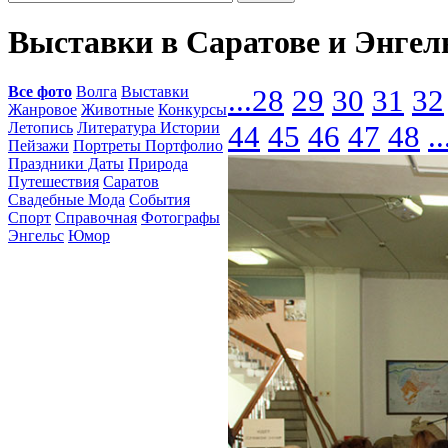
Выставки в Саратове и Энгел
Все фото
Волга
Выставки
...
28
29
30
31
32
Жанровое
Животные
Конкурсы
Летопись
Литература Истории
44
45
46
47
48
..
Пейзажи
Портреты Портфолио
Праздники Даты
Природа
Путешествия
Саратов
Свадебные Мода
События
Спорт
Справочная
Фотографы
Энгельс
Юмор