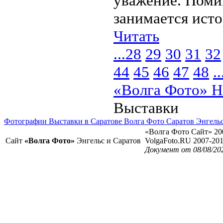
уважение. Поми
занимается истор
Читать
...
28
29
30
31
32
44
45
46
47
48
..
«Волга Фото» Н
Выставки
Фотографии Выставки в Саратове Волга Фото Саратов Энгель
«Волга Фото Сайт» 20
Сайт
«Волга Фото»
Энгельс и Саратов
VolgaFoto.RU 2007-20
Документ от 08/08/20