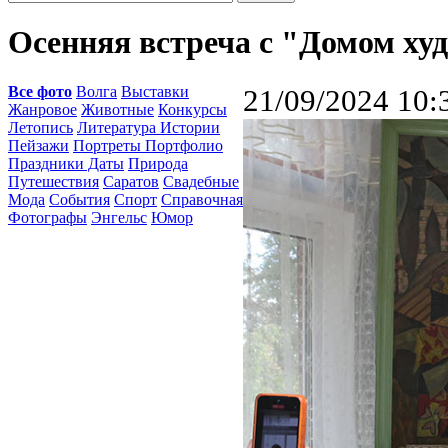
Осенняя встреча с "Домом ху
Все фото
Волга
Выставки
21/09/2024 10:
Жанровое
Животные
Конкурсы
Летопись
Литература Истории
Пейзажи
Портреты Портфолио
Праздники Даты
Природа
Путешествия
Саратов
Свадебные
Мода
События
Спорт
Справочная
Фотографы
Энгельс
Юмор