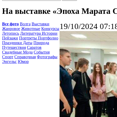
На выставке «Эпоха Марата 
Все фото
Волга
Выставки
19/10/2024 07:1
Жанровое
Животные
Конкурсы
Летопись
Литература Истории
Пейзажи
Портреты Портфолио
Праздники Даты
Природа
Путешествия
Саратов
Свадебные Мода
События
Спорт
Справочная
Фотографы
Энгельс
Юмор