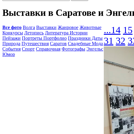
Выставки в Саратове и Энгел
Все фото
Волга
Выставки
Жанровое
Животные
...
14
15
Конкурсы
Летопись
Литература Истории
Пейзажи
Портреты Портфолио
Праздники Даты
31
32
3
Природа
Путешествия
Саратов
Свадебные Мода
События
Спорт
Справочная
Фотографы
Энгельс
Юмор