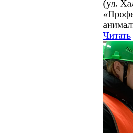
(ул. Ха
«Профе
анимали
Читать