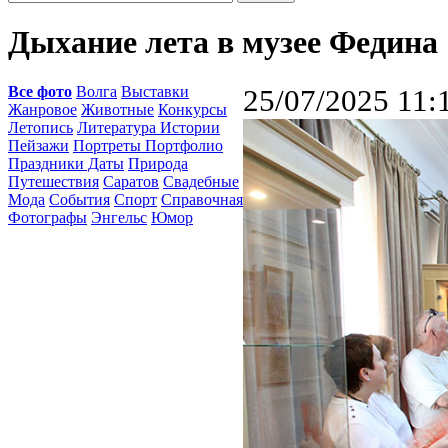
Дыхание лета в музее Федина
Все фото
Волга
Выставки
25/07/2025 11:
Жанровое
Животные
Конкурсы
Летопись
Литература Истории
Пейзажи
Портреты Портфолио
Праздники Даты
Природа
Путешествия
Саратов
Свадебные
Мода
События
Спорт
Справочная
Фотографы
Энгельс
Юмор