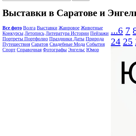
Выставки в Саратове и Энгел
Все фото
Волга
Выставки
Жанровое
Животные
...
6
7
Конкурсы
Летопись
Литература Истории
Пейзажи
Портреты Портфолио
Праздники Даты
Природа
24
25
Путешествия
Саратов
Свадебные Мода
События
Спорт
Справочная
Фотографы
Энгельс
Юмор