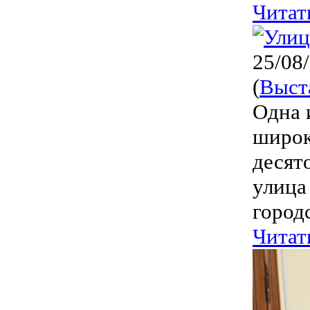
Читат
25/08
(
Выст
Одна 
широк
десят
улица
городс
Читат