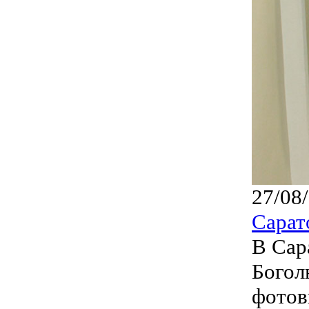
27/08
Сарат
В Сар
Богол
фотов