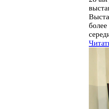
выста
Выста
более
середи
Читат