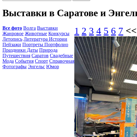
Выставки в Саратове и Энгел
Все фото
Волга
Выставки
1
2
3
4
5
6
7
<<
Жанровое
Животные
Конкурсы
Летопись
Литература Истории
Пейзажи
Портреты Портфолио
Праздники Даты
Природа
Путешествия
Саратов
Свадебные
Мода
События
Спорт
Справочная
Фотографы
Энгельс
Юмор