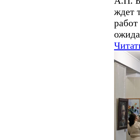
А.П. 
ждет 
работ
ожида
Читат