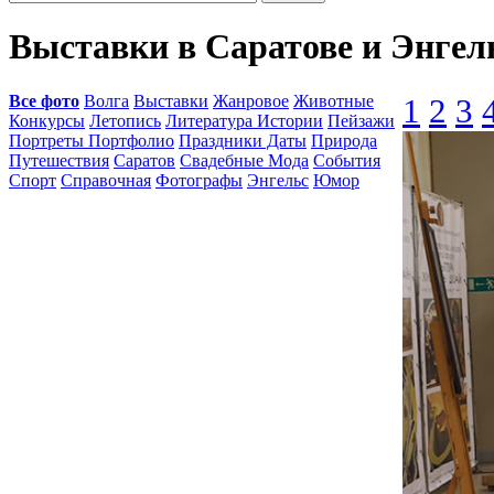
Выставки в Саратове и Энгел
Все фото
Волга
Выставки
Жанровое
Животные
1
2
3
Конкурсы
Летопись
Литература Истории
Пейзажи
Портреты Портфолио
Праздники Даты
Природа
Путешествия
Саратов
Свадебные Мода
События
Спорт
Справочная
Фотографы
Энгельс
Юмор