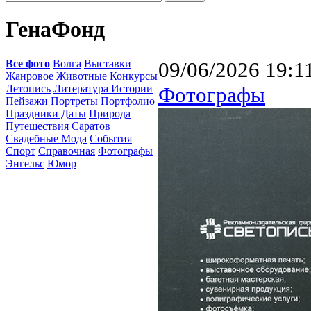
ГенаФонд
Все фото
Волга
Выставки
09/06/2026 19:1
Жанровое
Животные
Конкурсы
Летопись
Литература Истории
Фотографы
Пейзажи
Портреты Портфолио
Праздники Даты
Природа
Путешествия
Саратов
Свадебные Мода
События
Спорт
Справочная
Фотографы
Энгельс
Юмор