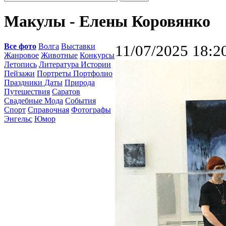
Макулы - Елены Коровянко
Все фото
Волга
Выставки
11/07/2025 18:2
Жанровое
Животные
Конкурсы
Летопись
Литература Истории
Пейзажи
Портреты Портфолио
Праздники Даты
Природа
Путешествия
Саратов
Свадебные Мода
События
Спорт
Справочная
Фотографы
Энгельс
Юмор