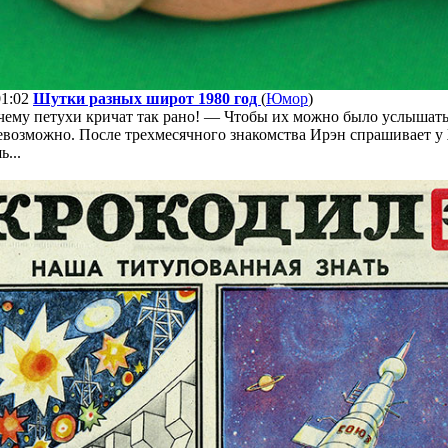
01:02
Шутки разных широт 1980 год
(
Юмор
)
ему петухи кричат так рано! — Чтобы их можно было услышать.
евозможно. После трехмесячного знакомства Ирэн спрашивает у
...