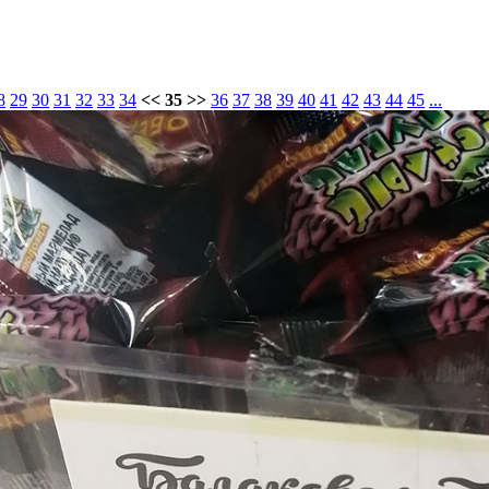
8
29
30
31
32
33
34
<< 35 >>
36
37
38
39
40
41
42
43
44
45
...