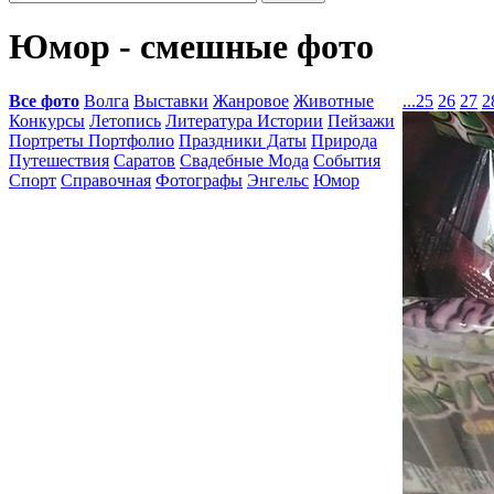
Юмор - смешные фото
Все фото
Волга
Выставки
Жанровое
Животные
...
25
26
27
2
Конкурсы
Летопись
Литература Истории
Пейзажи
Портреты Портфолио
Праздники Даты
Природа
Путешествия
Саратов
Свадебные Мода
События
Спорт
Справочная
Фотографы
Энгельс
Юмор