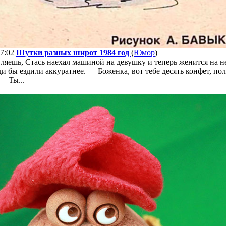
07:02
Шутки разных широт 1984 год
(
Юмор
)
яешь, Стась наехал машиной на девушку и теперь женится на н
и бы ездили аккуратнее. — Боженка, вот тебе десять конфет, по
— Ты...