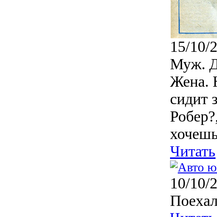
15/10/
Муж. Д
Жена. 
сидит 
Робер?
хочешь,
Читать
10/10/
Поехал