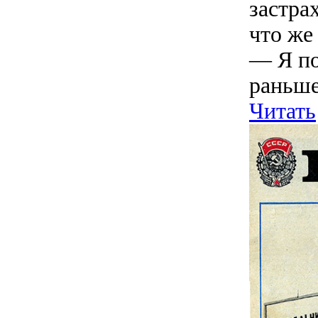
застра
что же
— Я по
раньше
Читать