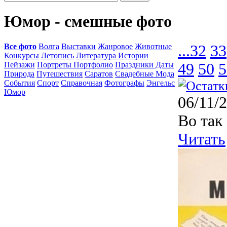
Юмор - смешные фото
Все фото
Волга
Выставки
Жанровое
Животные
...
32
33
Конкурсы
Летопись
Литература Истории
Пейзажи
Портреты Портфолио
Праздники Даты
49
50
5
Природа
Путешествия
Саратов
Свадебные Мода
События
Спорт
Справочная
Фотографы
Энгельс
Юмор
06/11/
Во так
Читать