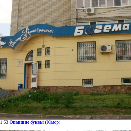
11:53
Опавшие буквы
(
Юмор
)