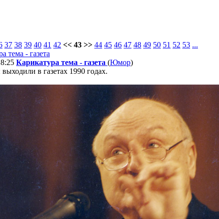
6
37
38
39
40
41
42
<< 43 >>
44
45
46
47
48
49
50
51
52
53
...
18:25
Карикатура тема - газета
(
Юмор
)
выходили в газетах 1990 годах.