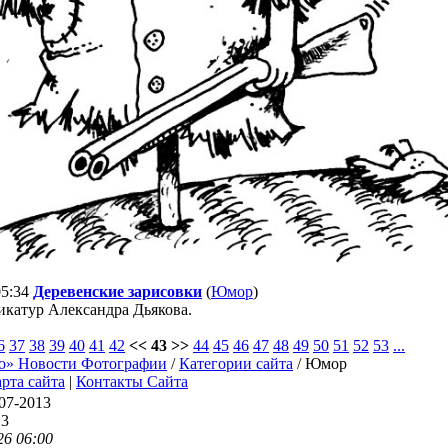
05:34
Деревенские зарисовки
(
Юмор
)
икатур Александра Дьякова.
6
37
38
39
40
41
42
<< 43 >>
44
45
46
47
48
49
50
51
52
53
...
о» Новости Фотографии
/
Категории сайта
/ Юмор
рта сайта
|
Контакты Сайта
07-2013
13
26 06:00