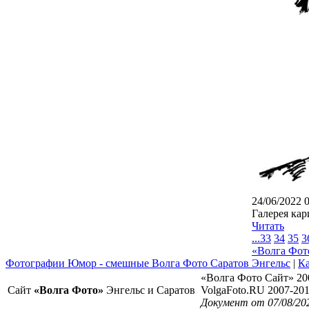
24/06/2022 
Галерея кар
Читать
...
33
34
35
3
«Волга Фот
Фотографии Юмор - смешные Волга Фото Саратов Энгельс
|
Ка
«Волга Фото Сайт» 20
Сайт
«Волга Фото»
Энгельс и Саратов
VolgaFoto.RU 2007-20
Документ от 07/08/20