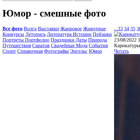
Юмор - смешные фото
Все фото
Волга
Выставки
Жанровое
Животные
...
33
34
35
3
Конкурсы
Летопись
Литература Истории
Пейзажи
Портреты Портфолио
Праздники Даты
Природа
23/08/2022 
Путешествия
Саратов
Свадебные Мода
События
Карикатуры 
Спорт
Справочная
Фотографы
Энгельс
Юмор
Читать