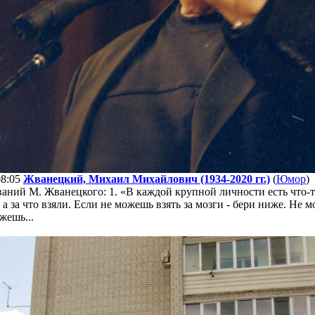
08:05
Жванецкий, Михаил Михайлович (1934-2020 гг.)
(
Юмор
)
аний М. Жванецкого: 1. «В каждой крупной личности есть что-
, а за что взяли. Если не можешь взять за мозги - бери ниже. Не 
жешь...