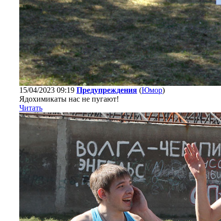
15/04/2023 09:19
Предупреждения
(
Юмор
)
Ядохимикаты нас не пугают!
Читать