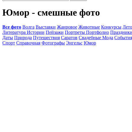
Юмор - смешные фото
Все фото
Волга
Выставки
Жанровое
Животные
Конкурсы
Лет
Литература Истории
Пейзажи
Портреты Портфолио
Праздник
Даты
Природа
Путешествия
Саратов
Свадебные Мода
Событи
Спорт
Справочная
Фотографы
Энгельс
Юмор