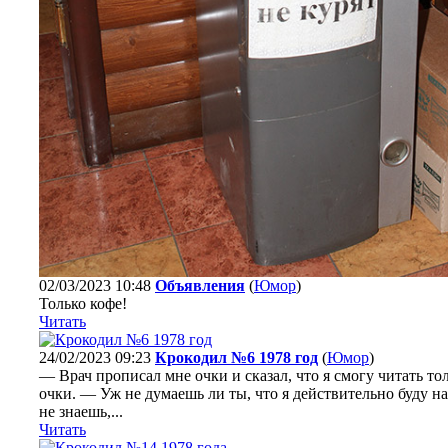
02/03/2023 10:48
Объявления
(
Юмор
)
Только кофе!
Читать
24/02/2023 09:23
Крокодил №6 1978 год
(
Юмор
)
— Врач прописал мне очки и сказал, что я смогу читать т
очки. — Уж не думаешь ли ты, что я действительно буду н
не знаешь,...
Читать