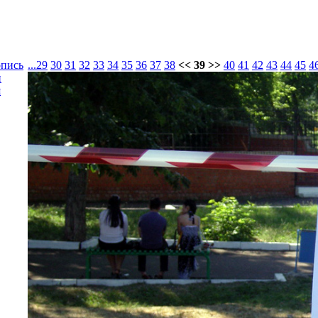
опись
...
29
30
31
32
33
34
35
36
37
38
<< 39 >>
40
41
42
43
44
45
4
и
я