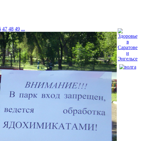
6
47
48
49
...