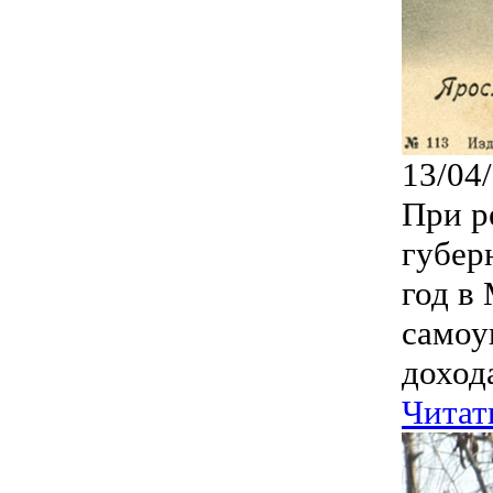
13/04
При р
губер
год в
самоу
дохода
Читат