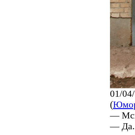
01/04
(
Юмо
— Мсь
— Да.