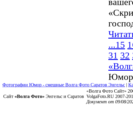
вашег
«Скри
госпо
Читат
...
15
1
31
32
«Волг
Юмо
Фотографии Юмор - смешные Волга Фото Саратов Энгельс
|
Ка
«Волга Фото Сайт» 20
Сайт
«Волга Фото»
Энгельс и Саратов
VolgaFoto.RU 2007-20
Документ от 09/08/20