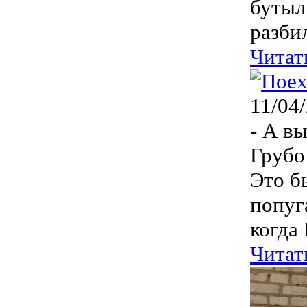
бутыл
разбил
Читат
11/04
- А вы
Грубо
Это б
попуг
когда 
Читат