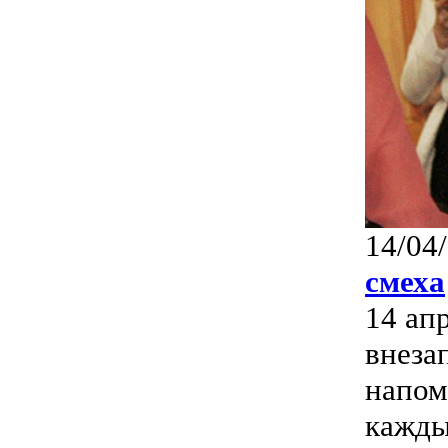
14/04
смеха
14 ап
внеза
напом
кажды