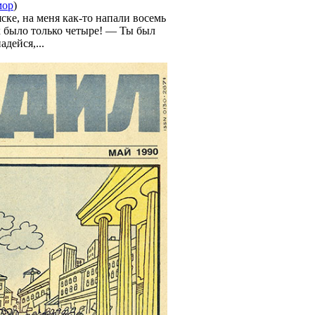
ор
)
ске, на меня как-то напали восемь
х было только четыре! — Ты был
дейся,...