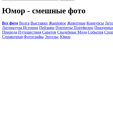
Юмор - смешные фото
Все фото
Волга
Выставки
Жанровое
Животные
Конкурсы
Лет
Литература Истории
Пейзажи
Портреты Портфолио
Праздник
Природа
Путешествия
Саратов
Свадебные Мода
События
Спор
Справочная
Фотографы
Энгельс
Юмор