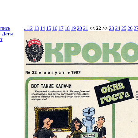
опись
...
12
13
14
15
16
17
18
19
20
21
<< 22 >>
23
24
25
26
2
и Даты
т