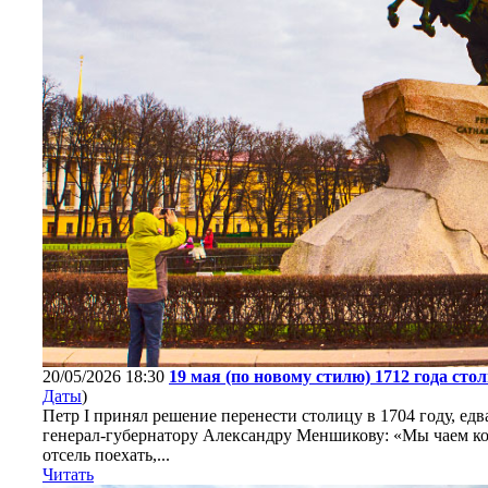
20/05/2026 18:30
19 мая (по новому стилю) 1712 года сто
Даты
)
Петр I принял решение перенести столицу в 1704 году, едв
генерал-губернатору Александру Меншикову: «Мы чаем кон
отсель поехать,...
Читать