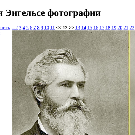
и Энгельсе фотографии
опись
...
2
3
4
5
6
7
8
9
10
11
<< 12 >>
13
14
15
16
17
18
19
20
21
22
и
я