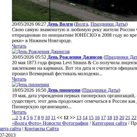
20/05/2026 06:27
День Волги
(
Волга
,
Праздники Даты
)
Свою самую знаменитую и любимую реку жители России ч
отпразднован по инициативе ЮНЕСКО в 2008 году во вре
реки» в Нижнем Новгороде.
Читать
20/05/2026 05:52
День Рождения Джинсов
(
Праздники Да
20 мая 1873 года фирма Levi Strauss & Co получила лицен
заклепками на карманах. Вот эта дата и считается офици
прошел Всемирный фестиваль молодежи...
Читать
18/05/2026 16:50
День пионерии
(
Праздники Даты
)
19 мая, дата учреждения первых пионерских организаций,
существует, этот день продолжает отмечаться в России ка
Пионерскую организацию...
Читать
...
2
3
4
5
6
7
8
9
10
11
<< 12 >>
13
14
15
16
17
18
19
20
21
22
«Волга Фото» Новости Фотографии
/
Категории сайта
/ Пр
арта сайта
|
Контакты Сайта
07-2013