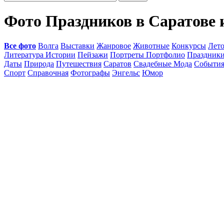
Фото Праздников в Саратове 
Все фото
Волга
Выставки
Жанровое
Животные
Конкурсы
Лет
Литература Истории
Пейзажи
Портреты Портфолио
Праздник
Даты
Природа
Путешествия
Саратов
Свадебные Мода
Событи
Спорт
Справочная
Фотографы
Энгельс
Юмор