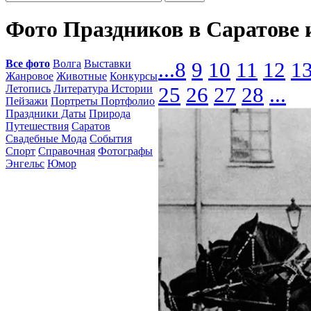
Фото Праздников в Саратове 
Все фото
Волга
Выставки
...
8
9
10
11
12
1
Жанровое
Животные
Конкурсы
Летопись
Литература Истории
25
26
27
28
...
Пейзажи
Портреты Портфолио
Праздники Даты
Природа
Путешествия
Саратов
Свадебные Мода
События
Спорт
Справочная
Фотографы
Энгельс
Юмор