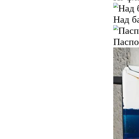
Над б
Паспо