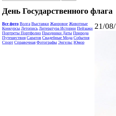
День Государственного флага
Все фото
Волга
Выставки
Жанровое
Животные
21/08
Конкурсы
Летопись
Литература Истории
Пейзажи
Портреты Портфолио
Праздники Даты
Природа
Путешествия
Саратов
Свадебные Мода
События
Спорт
Справочная
Фотографы
Энгельс
Юмор