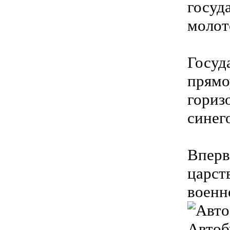
госуд
молот
Госуд
прямо
гориз
синег
Вперв
царст
военн
Автоб