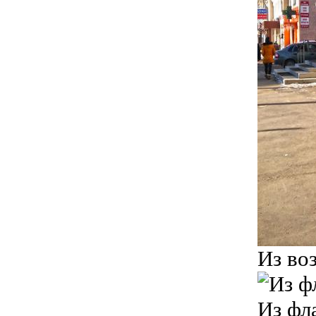
Из во
Из фл