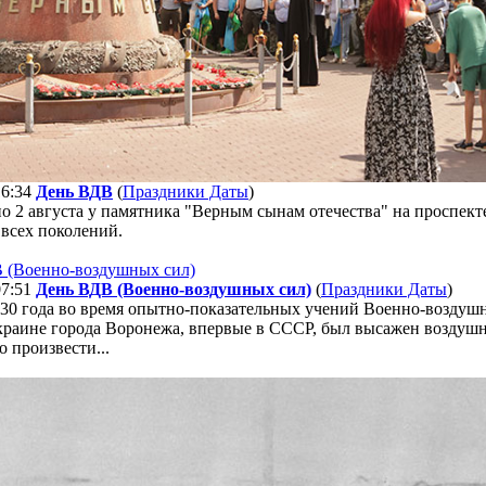
16:34
День ВДВ
(
Праздники Даты
)
 2 августа у памятника "Верным сынам отечества" на проспект
всех поколений.
07:51
День ВДВ (Военно-воздушных сил)
(
Праздники Даты
)
1930 года во время опытно-показательных учений Военно-воздуш
краине города Воронежа, впервые в СССР, был высажен воздушн
 произвести...