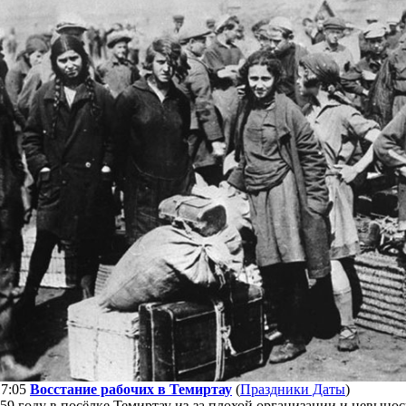
17:05
Восстание рабочих в Темиртау
(
Праздники Даты
)
959 году в посёлке Темиртау из-за плохой организации и невыно