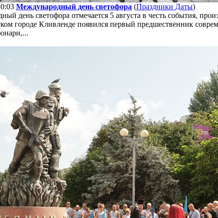
10:03
Международный день светофора
(
Праздники Даты
)
ый день светофора отмечается 5 августа в честь события, произ
ском городе Кливленде появился первый предшественник совре
онари,...