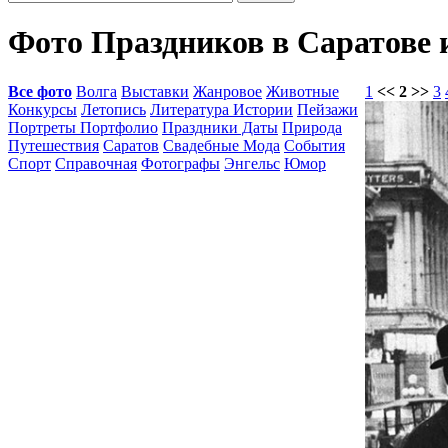
Фото Праздников в Саратове 
Все фото
Волга
Выставки
Жанровое
Животные
1
<< 2 >>
3
Конкурсы
Летопись
Литература Истории
Пейзажи
Портреты Портфолио
Праздники Даты
Природа
Путешествия
Саратов
Свадебные Мода
События
Спорт
Справочная
Фотографы
Энгельс
Юмор