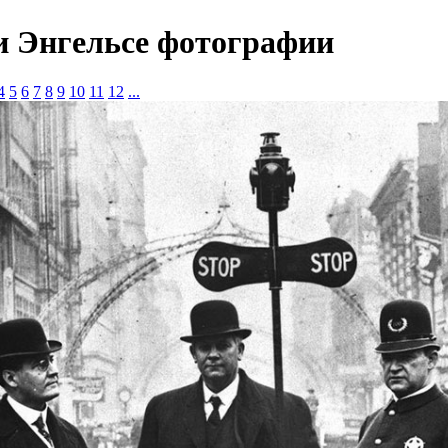
и Энгельсе фотографии
4
5
6
7
8
9
10
11
12
...