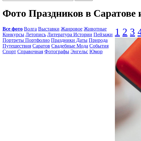
Фото Праздников в Саратове 
Все фото
Волга
Выставки
Жанровое
Животные
1
2
3
Конкурсы
Летопись
Литература Истории
Пейзажи
Портреты Портфолио
Праздники Даты
Природа
Путешествия
Саратов
Свадебные Мода
События
Спорт
Справочная
Фотографы
Энгельс
Юмор