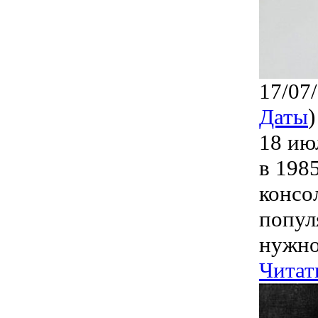
17/07
Даты
)
18 ию
в 198
консо
попул
нужно
Читат