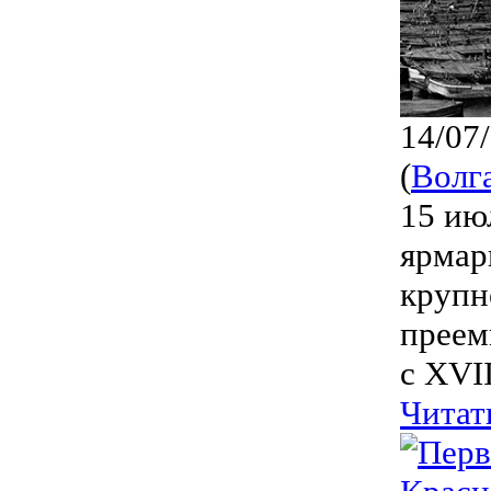
14/07
(
Волг
15 ию
ярмар
крупн
преем
с XVII
Читат