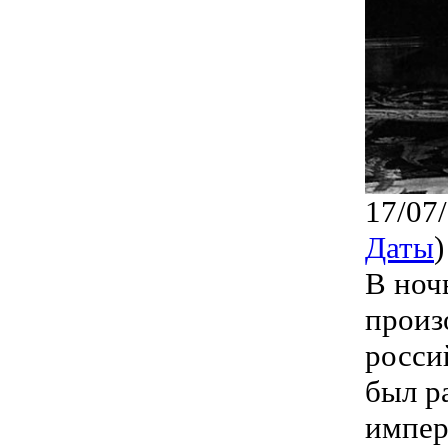
17/07
Даты
)
В ноч
произ
росси
был р
импер