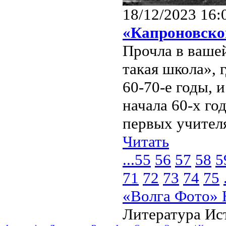
18/12/2023 16:
«Капроновско
Прочла в ваше
такая школа», 
60-70-е годы, 
начала 60-х год
первых учителя
Читать
...
55
56
57
58
5
71
72
73
74
75
«Волга Фото» 
Литература Ис