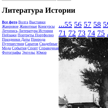
Литература Истории
Все фото
Волга
Выставки
...
55
56
57
58
5
Жанровое
Животные
Конкурсы
Летопись
Литература Истории
71
72
73
74
75
Пейзажи
Портреты Портфолио
Праздники Даты
Природа
Путешествия
Саратов
Свадебные
Мода
События
Спорт
Справочная
Фотографы
Энгельс
Юмор