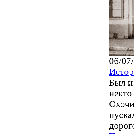
06/07
Истор
Был и
некто
Охочи
пуска
дорого