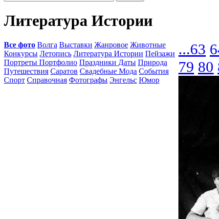
Литература Истории
Все фото
Волга
Выставки
Жанровое
Животные
...
63
6
Конкурсы
Летопись
Литература Истории
Пейзажи
Портреты Портфолио
Праздники Даты
Природа
79
80
Путешествия
Саратов
Свадебные Мода
События
Спорт
Справочная
Фотографы
Энгельс
Юмор