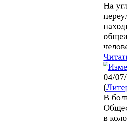
На уг
переу
наход
общеж
челове
Читат
04/07
(
Лите
В бол
Общес
в кол