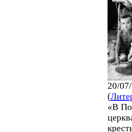
20/07
(
Лите
«В По
церкв
крест