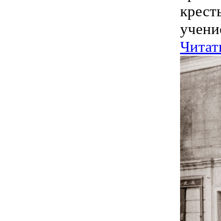
крест
учени
Читат