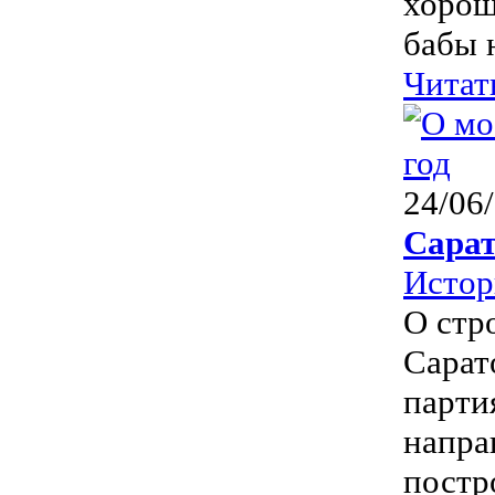
хорош
бабы н
Читат
24/06
Сарат
Истор
О стр
Сарат
парти
напра
постро