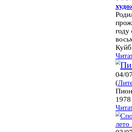
худо
Родил
прож
году
вось
Куйб
Чита
04/0
(
Лит
Пион
1978
Чита