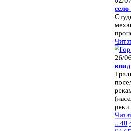
02/0
село
Студ
меха
пропо
Чита
26/0
впад
Трад
посе
река
(нас
реки 
Чита
...
48