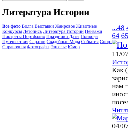
Литература Истории
Все фото
Волга
Выставки
Жанровое
Животные
...
48
Конкурсы
Летопись
Литература Истории
Пейзажи
64
6
Портреты Портфолио
Праздники Даты
Природа
Путешествия
Саратов
Свадебные Мода
События
Спорт
Справочная
Фотографы
Энгельс
Юмор
11/0
Исто
Как 
зари
нам 
инос
посел
Чита
04/0