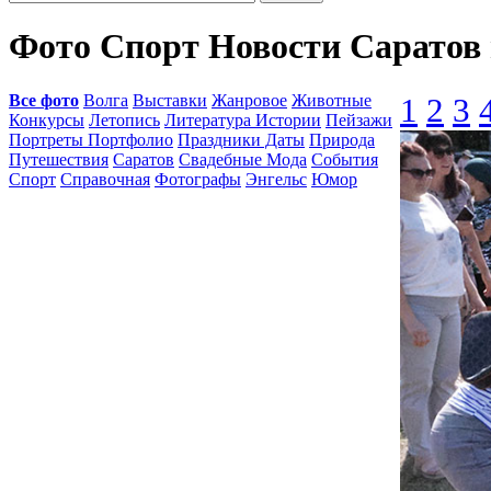
Фото Спорт Новости Саратов
Все фото
Волга
Выставки
Жанровое
Животные
1
2
3
Конкурсы
Летопись
Литература Истории
Пейзажи
Портреты Портфолио
Праздники Даты
Природа
Путешествия
Саратов
Свадебные Мода
События
Спорт
Справочная
Фотографы
Энгельс
Юмор