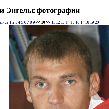
 и Энгельс фотографии
опись
1
2
3
4
5
6
7
8
9
<< 10 >>
11
12
13
14
15
16
17
18
19
20
и
я