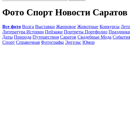
Фото Спорт Новости Саратов
Все фото
Волга
Выставки
Жанровое
Животные
Конкурсы
Лет
Литература Истории
Пейзажи
Портреты Портфолио
Праздник
Даты
Природа
Путешествия
Саратов
Свадебные Мода
Событи
Спорт
Справочная
Фотографы
Энгельс
Юмор