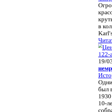
Огро
крас
крут
в ко
Karl's
Чита
19/0
немр
Исто
Одни
был 
1930
10-л
собр