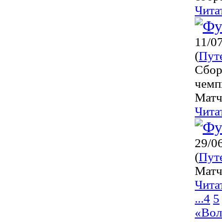
Чита
11/0
(
Пут
Сбор
чемп
Матч
Чита
29/0
(
Пут
Матч
Чита
...
4
5
«Вол