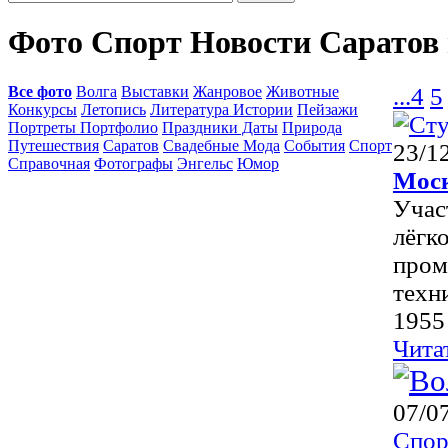
Фото Спорт Новости Саратов
Все фото
Волга
Выставки
Жанровое
Животные
...
4
5
Конкурсы
Летопись
Литература Истории
Пейзажи
Портреты Портфолио
Праздники Даты
Природа
Путешествия
Саратов
Свадебные Мода
События
Спорт
23/1
Справочная
Фотографы
Энгельс
Юмор
Моск
Учас
лёгк
пром
техн
1955 
Чита
07/0
Спор