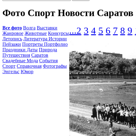
Фото Спорт Новости Саратов
Все фото
Волга
Выставки
...
2
3
4
5
6
7
8
9
Жанровое
Животные
Конкурсы
Летопись
Литература Истории
Пейзажи
Портреты Портфолио
Праздники Даты
Природа
Путешествия
Саратов
Свадебные Мода
События
Спорт
Справочная
Фотографы
Энгельс
Юмор