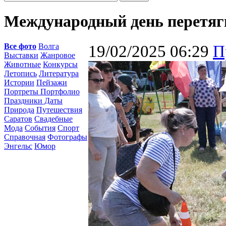
Международный день перетяг
Все фото
Волга
19/02/2025 06:29
П
Выставки
Жанровое
Животные
Конкурсы
Летопись
Литература
Истории
Пейзажи
Портреты Портфолио
Праздники Даты
Природа
Путешествия
Саратов
Свадебные
Мода
События
Спорт
Справочная
Фотографы
Энгельс
Юмор