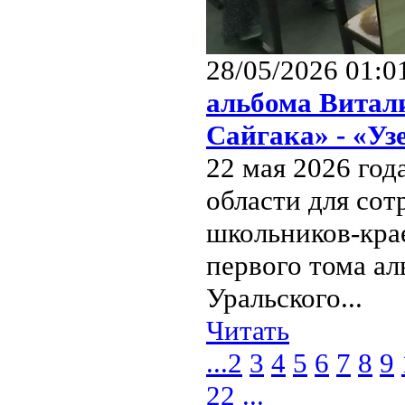
28/05/2026 01:0
альбома Витал
Сайгака» - «Уз
22 мая 2026 го
области для сот
школьников-кра
первого тома а
Уральского...
Читать
...
2
3
4
5
6
7
8
9
22
...