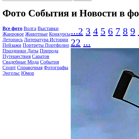
Фото События и Новости в ф
Все фото
Волга
Выставки
...
2
3
4
5
6
7
8
9
Жанровое
Животные
Конкурсы
Летопись
Литература Истории
22
...
Пейзажи
Портреты Портфолио
Праздники Даты
Природа
Путешествия
Саратов
Свадебные Мода
События
Спорт
Справочная
Фотографы
Энгельс
Юмор