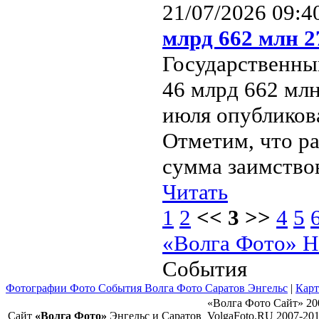
21/07/2026 09:4
млрд 662 млн 2
Государственный
46 млрд 662 млн
июля опубликов
Отметим, что ра
сумма заимствов
Читать
1
2
<< 3 >>
4
5
«Волга Фото» Н
События
Фотографии Фото События Волга Фото Саратов Энгельс
|
Карт
«Волга Фото Сайт» 20
Сайт
«Волга Фото»
Энгельс и Саратов
VolgaFoto.RU 2007-20