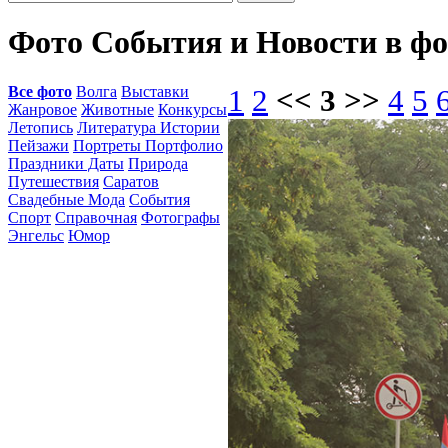
Фото События и Новости в ф
Все фото
Волга
Выставки
1
2
<< 3 >>
4
5
Жанровое
Животные
Конкурсы
Летопись
Литература Истории
Пейзажи
Портреты Портфолио
Праздники Даты
Природа
Путешествия
Саратов
Свадебные Мода
События
Спорт
Справочная
Фотографы
Энгельс
Юмор