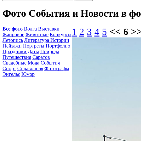
Фото События и Новости в ф
Все фото
Волга
Выставки
1
2
3
4
5
<< 6 >
Жанровое
Животные
Конкурсы
Летопись
Литература Истории
Пейзажи
Портреты Портфолио
Праздники Даты
Природа
Путешествия
Саратов
Свадебные Мода
События
Спорт
Справочная
Фотографы
Энгельс
Юмор