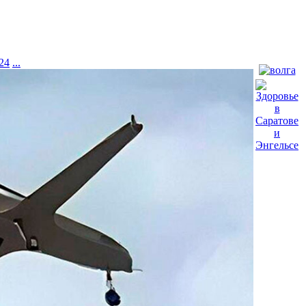
24
...