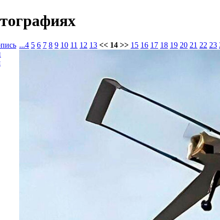
отографиях
опись
...
4
5
6
7
8
9
10
11
12
13
<< 14 >>
15
16
17
18
19
20
21
22
23
и
я