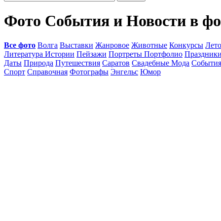
Фото События и Новости в ф
Все фото
Волга
Выставки
Жанровое
Животные
Конкурсы
Лет
Литература Истории
Пейзажи
Портреты Портфолио
Праздник
Даты
Природа
Путешествия
Саратов
Свадебные Мода
Событи
Спорт
Справочная
Фотографы
Энгельс
Юмор