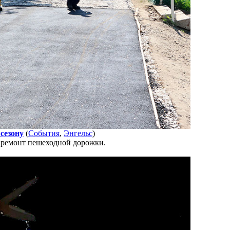
сезону
(
События
,
Энгельс
)
я ремонт пешеходной дорожки.