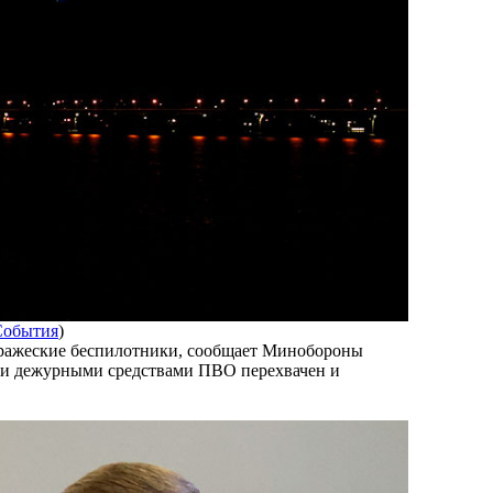
События
)
 вражеские беспилотники, сообщает Минобороны
мени дежурными средствами ПВО перехвачен и