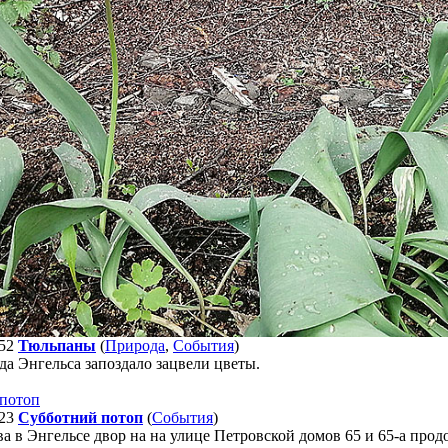
52
Тюльпаны
(
Природа
,
События
)
да Энгельса запоздало зацвели цветы.
23
Субботний потоп
(
События
)
ва в Энгельсе двор на на улице Петровской домов 65 и 65-а про