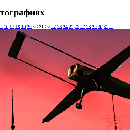
отографиях
15
16
17
18
19
20
<< 21 >>
22
23
24
25
26
27
28
29
30
31
...