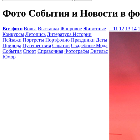
Фото События и Новости в ф
Все фото
Волга
Выставки
Жанровое
Животные
...
11
12
13
14
Конкурсы
Летопись
Литература Истории
Пейзажи
Портреты Портфолио
Праздники Даты
Природа
Путешествия
Саратов
Свадебные Мода
События
Спорт
Справочная
Фотографы
Энгельс
Юмор