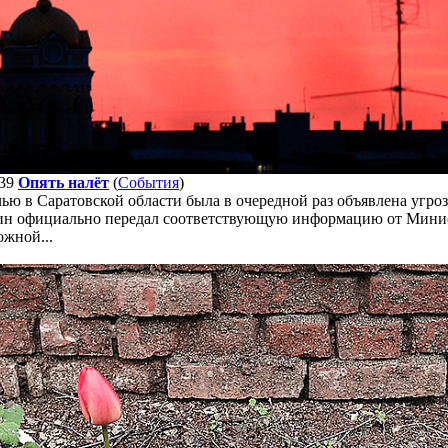
39
Опять налёт
(
События
)
чью в Саратовской области была в очередной раз объявлена угро
ин официально передал соответствующую информацию от Минис
ожной...