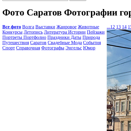
Фото Саратов Фотографии го
Все фото
Волга
Выставки
Жанровое
Животные
...
12
13
14
1
Конкурсы
Летопись
Литература Истории
Пейзажи
Портреты Портфолио
Праздники Даты
Природа
Путешествия
Саратов
Свадебные Мода
События
Спорт
Справочная
Фотографы
Энгельс
Юмор