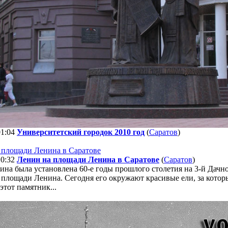
01:04
Университетский городок 2010 год
(
Саратов
)
10:32
Ленин на площади Ленина в Саратове
(
Саратов
)
на была установлена 60-е годы прошлого столетия на 3-й Дачно
 площади Ленина. Сегодня его окружают красивые ели, за кото
этот памятник...