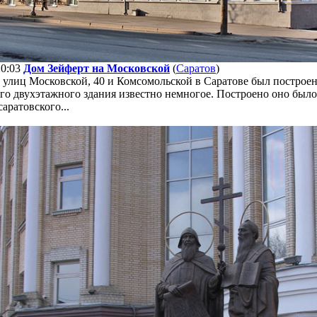
20:03
Дом Зейферт на Московской
(
Саратов
)
 улиц Московской, 40 и Комсомольской в Саратове был построен 
го двухэтажного здания известно немногое. Построено оно было
саратовского...