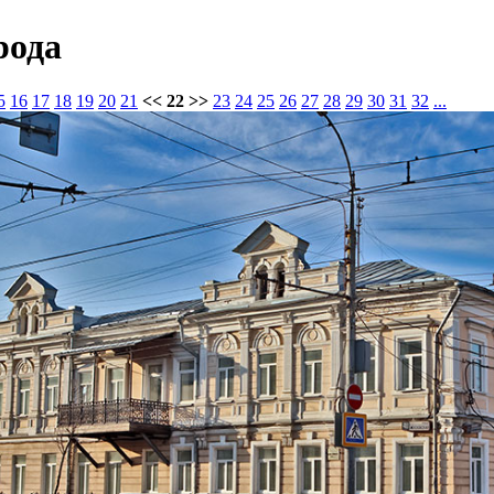
рода
5
16
17
18
19
20
21
<< 22 >>
23
24
25
26
27
28
29
30
31
32
...