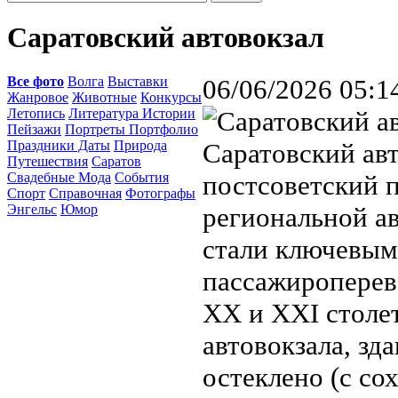
Саратовский автовокзал
Все фото
Волга
Выставки
06/06/2026 05:1
Жанровое
Животные
Конкурсы
Летопись
Литература Истории
Пейзажи
Портреты Портфолио
Праздники Даты
Природа
Саратовский авт
Путешествия
Саратов
Свадебные Мода
События
постсоветский 
Спорт
Справочная
Фотографы
Энгельс
Юмор
региональной а
стали ключевым
пассажироперево
XX и XXI столе
автовокзала, зд
остеклено (с со