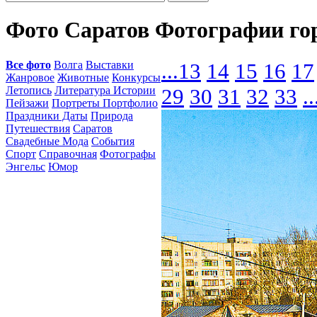
Фото Саратов Фотографии го
Все фото
Волга
Выставки
...
13
14
15
16
17
Жанровое
Животные
Конкурсы
Летопись
Литература Истории
29
30
31
32
33
..
Пейзажи
Портреты Портфолио
Праздники Даты
Природа
Путешествия
Саратов
Свадебные Мода
События
Спорт
Справочная
Фотографы
Энгельс
Юмор