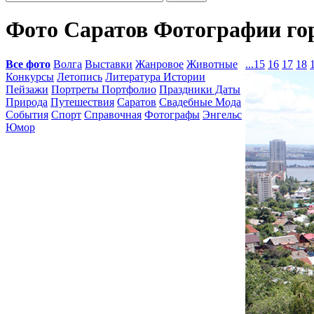
Фото Саратов Фотографии го
Все фото
Волга
Выставки
Жанровое
Животные
...
15
16
17
18
Конкурсы
Летопись
Литература Истории
Пейзажи
Портреты Портфолио
Праздники Даты
Природа
Путешествия
Саратов
Свадебные Мода
События
Спорт
Справочная
Фотографы
Энгельс
Юмор