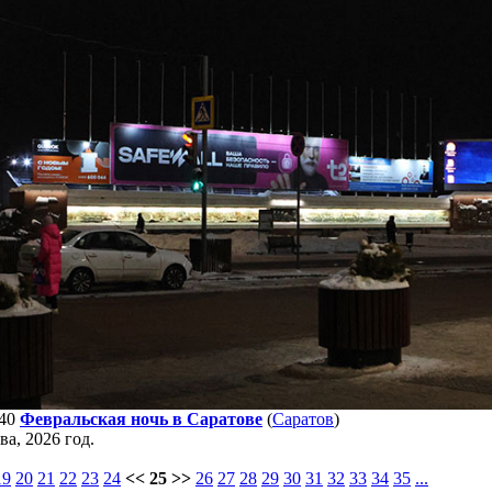
40
Февральская ночь в Саратове
(
Саратов
)
а, 2026 год.
19
20
21
22
23
24
<< 25 >>
26
27
28
29
30
31
32
33
34
35
...