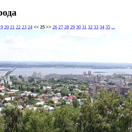
рода
19
20
21
22
23
24
<< 25 >>
26
27
28
29
30
31
32
33
34
35
...