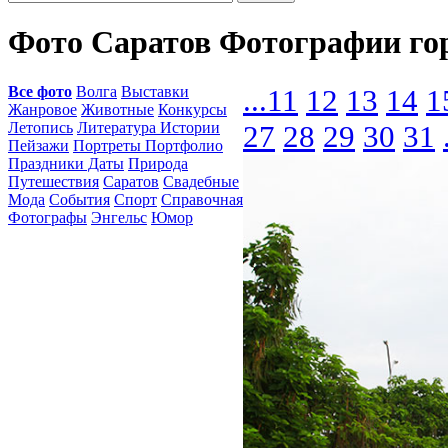
Фото Саратов Фотографии го
Все фото
Волга
Выставки
...
11
12
13
14
1
Жанровое
Животные
Конкурсы
Летопись
Литература Истории
27
28
29
30
31
Пейзажи
Портреты Портфолио
Праздники Даты
Природа
Путешествия
Саратов
Свадебные
Мода
События
Спорт
Справочная
Фотографы
Энгельс
Юмор