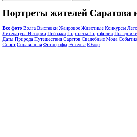
Портреты жителей Саратова 
Все фото
Волга
Выставки
Жанровое
Животные
Конкурсы
Лет
Литература Истории
Пейзажи
Портреты Портфолио
Праздник
Даты
Природа
Путешествия
Саратов
Свадебные Мода
Событи
Спорт
Справочная
Фотографы
Энгельс
Юмор