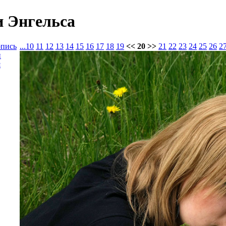
и Энгельса
опись
...
10
11
12
13
14
15
16
17
18
19
<< 20 >>
21
22
23
24
25
26
2
и
я