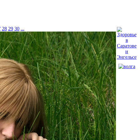
7
28
29
30
...