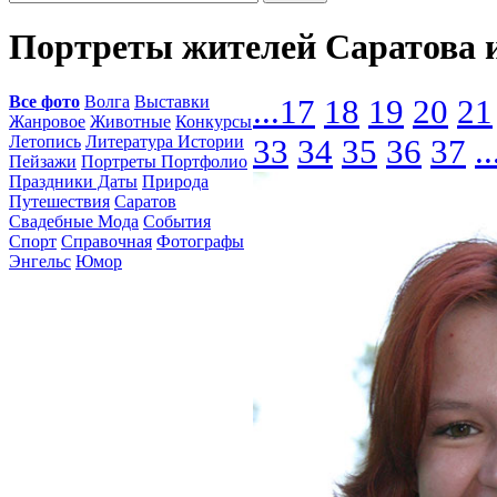
Портреты жителей Саратова 
Все фото
Волга
Выставки
...
17
18
19
20
21
Жанровое
Животные
Конкурсы
Летопись
Литература Истории
33
34
35
36
37
..
Пейзажи
Портреты Портфолио
Праздники Даты
Природа
Путешествия
Саратов
Свадебные Мода
События
Спорт
Справочная
Фотографы
Энгельс
Юмор