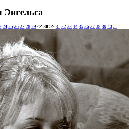
и Энгельса
3
24
25
26
27
28
29
<< 30 >>
31
32
33
34
35
36
37
38
39
40
...