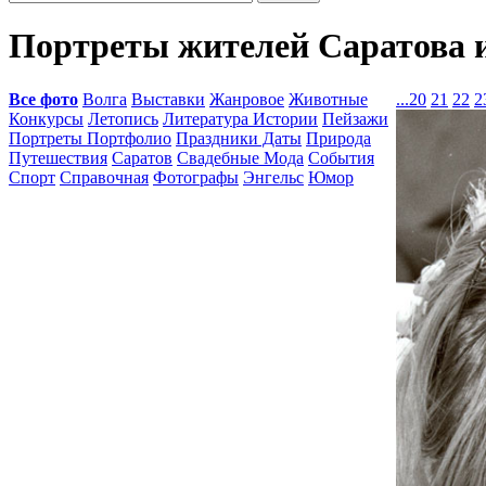
Портреты жителей Саратова 
Все фото
Волга
Выставки
Жанровое
Животные
...
20
21
22
2
Конкурсы
Летопись
Литература Истории
Пейзажи
Портреты Портфолио
Праздники Даты
Природа
Путешествия
Саратов
Свадебные Мода
События
Спорт
Справочная
Фотографы
Энгельс
Юмор