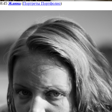
08:45
Жанна
(
Портреты Портфолио
)