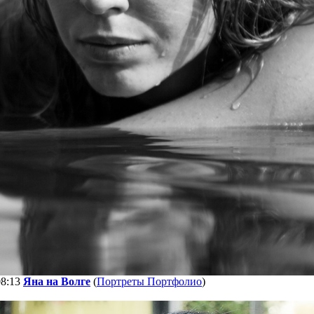
08:13
Яна на Волге
(
Портреты Портфолио
)