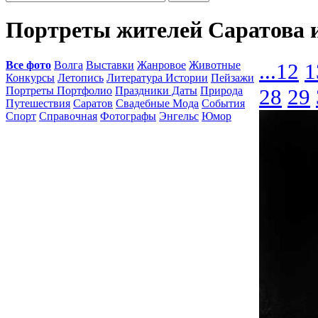
Портреты жителей Саратова 
Все фото
Волга
Выставки
Жанровое
Животные
...
12
1
Конкурсы
Летопись
Литература Истории
Пейзажи
Портреты Портфолио
Праздники Даты
Природа
28
29
Путешествия
Саратов
Свадебные Мода
События
Спорт
Справочная
Фотографы
Энгельс
Юмор