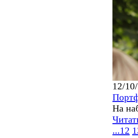
12/10
Порт
На на
Читат
...
12
1