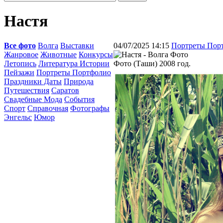
Настя
Все фото
Волга
Выставки
04/07/2025 14:15
Портреты Пор
Жанровое
Животные
Конкурсы
Летопись
Литература Истории
Фото (Таши) 2008 год.
Пейзажи
Портреты Портфолио
Праздники Даты
Природа
Путешествия
Саратов
Свадебные Мода
События
Спорт
Справочная
Фотографы
Энгельс
Юмор