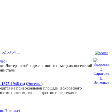
1
52
53
54
...
льс
)
тки Лютеранской кирхе память о немецких поселений
онистами.
875-1946 гг.)
(
Энгельс
)
одится на привокзальной площади Покровского
он изменился внешне - вырос но и переехал с
ия
,
Энгельс
)