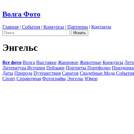
Волга Фото
Главная
|
События
|
Конкурсы
|
Партнеры
|
Контакты
Энгельс
Все фото
Волга
Выставки
Жанровое
Животные
Конкурсы
Лет
Литература Истории
Пейзажи
Портреты Портфолио
Праздник
Даты
Природа
Путешествия
Саратов
Свадебные Мода
Событи
Спорт
Справочная
Фотографы
Энгельс
Юмор