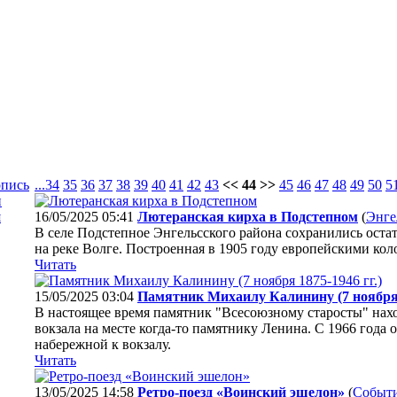
опись
...
34
35
36
37
38
39
40
41
42
43
<< 44 >>
45
46
47
48
49
50
5
и
я
16/05/2025 05:41
Лютеранская кирха в Подстепном
(
Энге
В селе Подстепное Энгельсского района сохранились оста
на реке Волге. Построенная в 1905 году европейскими кол
Читать
15/05/2025 03:04
Памятник Михаилу Калинину (7 ноября 1
В настоящее время памятник "Всесоюзному старосты" нах
вокзала на месте когда-то памятнику Ленина. С 1966 года 
набережной к вокзалу.
Читать
13/05/2025 14:58
Ретро-поезд «Воинский эшелон»
(
Событ