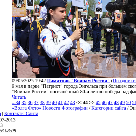
09/05/2025 19:42
Памятник "Воинам России"
(
Праздники
9 мая в парке "Патриот" города Энгельса при большём ск
"Воинам России" посвящённый 80-и летию победы над фа
Читать
...
34
35
36
37
38
39
40
41
42
43
<< 44 >>
45
46
47
48
49
50
5
«Волга Фото» Новости Фотографии
/
Категории сайта
/ Эн
а
|
Контакты Сайта
07-2013
13
26 08:08