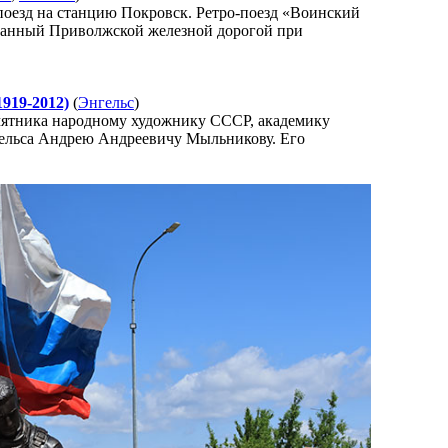
поезд на станцию Покровск. Ретро-поезд «Воинский
ованный Приволжской железной дорогой при
919-2012)
(
Энгельс
)
памятника народному художнику СССР, академику
гельса Андрею Андреевичу Мыльникову. Его