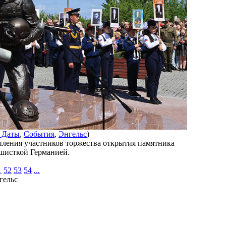
 Даты
,
События
,
Энгельс
)
опления участников торжества открытия памятника
шисткой Германией.
1
52
53
54
...
гельс