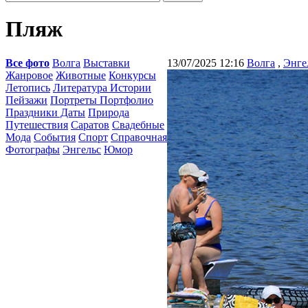
Пляж
Все фото
Волга
Выставки
13/07/2025 12:16
Волга
,
Энге
Жанровое
Животные
Конкурсы
Летопись
Литература Истории
Пейзажи
Портреты Портфолио
Праздники Даты
Природа
Путешествия
Саратов
Свадебные
Мода
События
Спорт
Справочная
Фотографы
Энгельс
Юмор